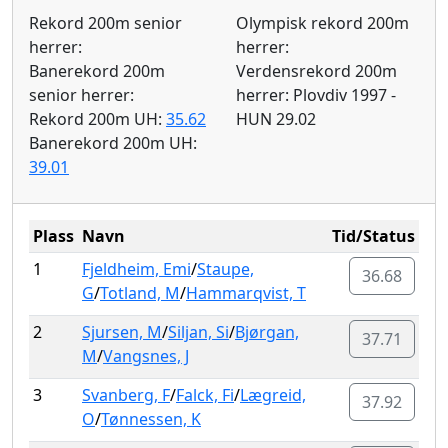
Rekord 200m senior
Olympisk rekord 200m
herrer:
herrer:
Banerekord 200m
Verdensrekord 200m
senior herrer:
herrer: Plovdiv 1997 -
Rekord 200m UH:
35.62
HUN 29.02
Banerekord 200m UH:
39.01
Plass
Navn
Tid/Status
1
Fjeldheim, Emi
/
Staupe,
36.68
G
/
Totland, M
/
Hammarqvist, T
2
Sjursen, M
/
Siljan, Si
/
Bjørgan,
37.71
M
/
Vangsnes, J
3
Svanberg, F
/
Falck, Fi
/
Lægreid,
37.92
O
/
Tønnessen, K