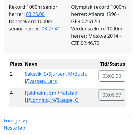
Rekord 1000m senior
Olympisk rekord 1000m
herrer:
03:25.00
herrer: Atlanta 1996 -
Banerekord 1000m
GER 02:51.53
senior herrer:
03:27.41
Verdensrekord 1000m
herrer: Moskva 2014 -
CZE 02:46.72
Plass
Navn
Tid/Status
2
Saksvik, S
/
Sjursen, M
/
Buch,
03:02.90
I
/
Ivarsen, Lars
4
Fjeldheim, Emi
/
Hafstad,
03:06.37
H
/
Lønning, N
/
Staupe, G
Forrige løp
Neste løp