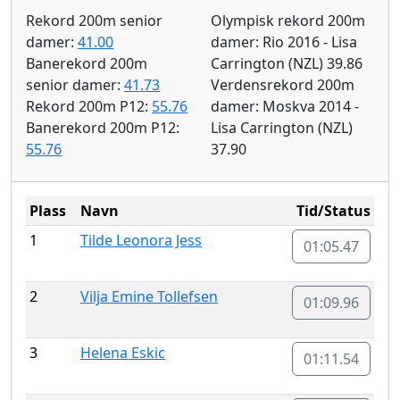
Rekord 200m senior
Olympisk rekord 200m
damer:
41.00
damer: Rio 2016 - Lisa
Banerekord 200m
Carrington (NZL) 39.86
senior damer:
41.73
Verdensrekord 200m
Rekord 200m P12:
55.76
damer: Moskva 2014 -
Banerekord 200m P12:
Lisa Carrington (NZL)
55.76
37.90
Plass
Navn
Tid/Status
1
Tilde Leonora Jess
01:05.47
2
Vilja Emine Tollefsen
01:09.96
3
Helena Eskic
01:11.54