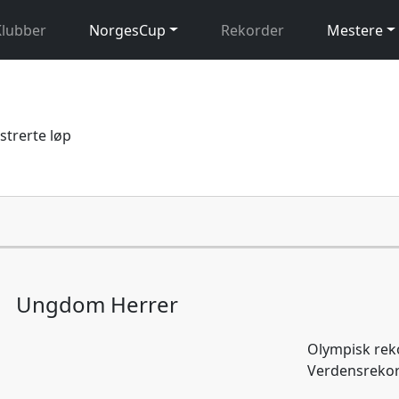
Klubber
NorgesCup
Rekorder
Mestere
istrerte løp
Ungdom Herrer
Olympisk rek
Verdensrekor