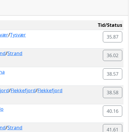
Tid/Status
svær
/
Tysvær
35.87
and
/
Strand
36.02
na
38.57
jord
/
Flekkefjord
/
Flekkefjord
38.58
lo
40.16
and
/
Strand
41.61