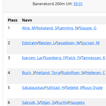
Banerekord 200m UH:
39.01
Plass
Navn
1
Alne, M
/
Askeland, S
/
Lønning, N
/
Staupe, G
2
Edstrøm
/
Røsten, L
/
Sevaldsen, N
/
Sjursen, M
3
Ivarsen, Lar
/
Svanberg, F
/
Falck, Fi
/
Tønnessen, K
4
Buch, I
/
Hetland, Torg
/
Rudolfsen, N
/
Helleren, C
5
Sakalauskas
/
Hafstad, H
/
Seljelid, J
/
Ruus Qvale
6
Saksvik, S
/
Siljan, Si
/
Kurthi
/
Haugeto