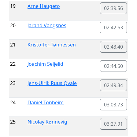
19
Arne Haugeto
02:39.56
20
Jarand Vangsnes
02:42.63
21
Kristoffer Tønnessen
02:43.40
22
Joachim Seljelid
02:44.50
23
Jens-Ulrik Ruus Qvale
02:49.34
24
Daniel Tonheim
03:03.73
25
Nicolay Rønnevig
03:27.91