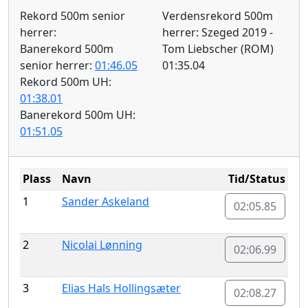
Rekord 500m senior
Verdensrekord 500m
herrer:
herrer: Szeged 2019 -
Banerekord 500m
Tom Liebscher (ROM)
senior herrer:
01:46.05
01:35.04
Rekord 500m UH:
01:38.01
Banerekord 500m UH:
01:51.05
Plass
Navn
Tid/Status
1
Sander Askeland
02:05.85
2
Nicolai Lønning
02:06.99
3
Elias Hals Hollingsæter
02:08.27