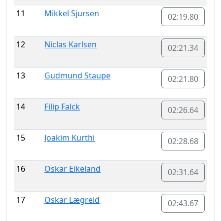
11
Mikkel Sjursen
02:19.80
12
Niclas Karlsen
02:21.34
13
Gudmund Staupe
02:21.80
14
Filip Falck
02:26.64
15
Joakim Kurthi
02:28.68
16
Oskar Eikeland
02:31.64
17
Oskar Lægreid
02:43.67