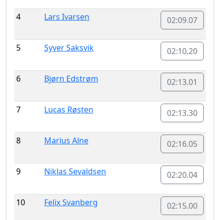
4
Lars Ivarsen
02:09.07
5
Syver Saksvik
02:10.20
6
Bjørn Edstrøm
02:13.01
7
Lucas Røsten
02:13.30
8
Marius Alne
02:16.05
9
Niklas Sevaldsen
02:20.04
10
Felix Svanberg
02:15.00