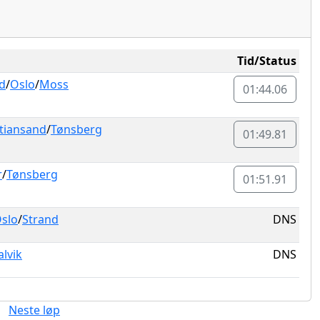
Tid/Status
rd
/
Oslo
/
Moss
01:44.06
stiansand
/
Tønsberg
01:49.81
r
/
Tønsberg
01:51.91
slo
/
Strand
DNS
lvik
DNS
Neste løp