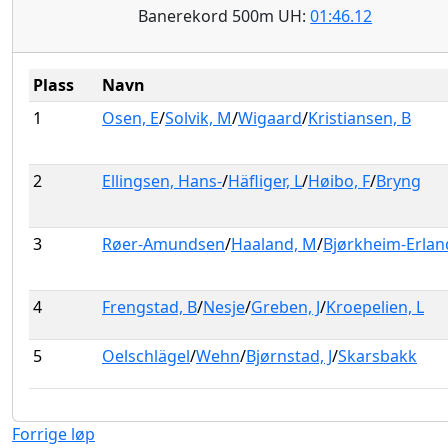
Banerekord 500m UH:
01:46.12
Plass
Navn
1
Osen, E
/
Solvik, M
/
Wigaard
/
Kristiansen, B
2
Ellingsen, Hans-
/
Häfliger, L
/
Høibo, F
/
Bryng
3
Røer-Amundsen
/
Haaland, M
/
Bjørkheim-Erlan
4
Frengstad, B
/
Nesje
/
Greben, J
/
Kroepelien, L
5
Oelschlägel
/
Wehn
/
Bjørnstad, J
/
Skarsbakk
Forrige løp