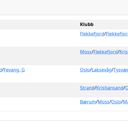
Klubb
Flekkefjord
/
Flekkefjo
Moss
/
Flekkefjord
/
Kri
d
/
Fevang, G
Oslo
/
Laksevåg
/
Tysvæ
Strand
/
Kristiansand
/
O
Bærum
/
Moss
/
Oslo
/
Ma