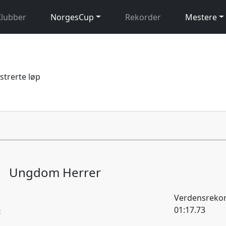
Klubber
NorgesCup
Rekorder
Mestere
istrerte løp
Ungdom Herrer
Verdensrekor
6
01:17.73