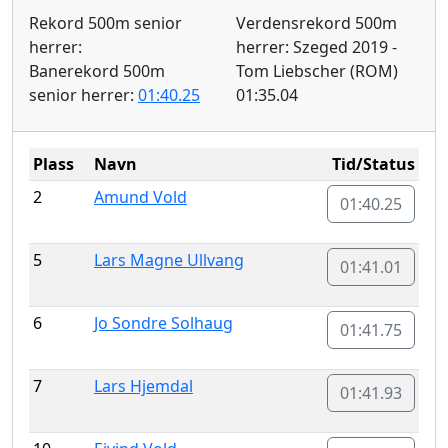
Rekord 500m senior
Verdensrekord 500m
herrer:
herrer: Szeged 2019 -
Banerekord 500m
Tom Liebscher (ROM)
senior herrer:
01:40.25
01:35.04
Plass
Navn
Tid/Status
2
Amund Vold
01:40.25
5
Lars Magne Ullvang
01:41.01
6
Jo Sondre Solhaug
01:41.75
7
Lars Hjemdal
01:41.93