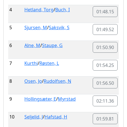
4
Hetland, Torg
/
Buch, I
01:48.15
5
Sjursen, M
/
Saksvik, S
01:49.52
6
Alne, M
/
Staupe, G
01:50.90
7
Kurthi
/
Røsten, L
01:54.25
8
Osen, Jo
/
Rudolfsen, N
01:56.50
9
Hollingsæter, E
/
Myrstad
02:11.36
10
Seljelid, J
/
Hafstad, H
01:59.81