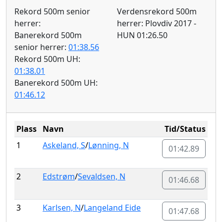
Rekord 500m senior
Verdensrekord 500m
herrer:
herrer: Plovdiv 2017 -
Banerekord 500m
HUN 01:26.50
senior herrer:
01:38.56
Rekord 500m UH:
01:38.01
Banerekord 500m UH:
01:46.12
Plass
Navn
Tid/Status
1
Askeland, S
/
Lønning, N
01:42.89
2
Edstrøm
/
Sevaldsen, N
01:46.68
3
Karlsen, N
/
Langeland Eide
01:47.68