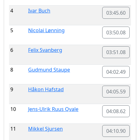
4
Ivar Buch
03:45.60
5
Nicolai Lønning
03:50.08
6
Felix Svanberg
03:51.08
8
Gudmund Staupe
04:02.49
9
Håkon Hafstad
04:05.59
10
Jens-Ulrik Ruus Qvale
04:08.62
11
Mikkel Sjursen
04:10.90