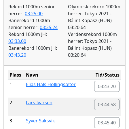
Rekord 1000m senior
Olympisk rekord 1000m
herrer:
03:25.00
herrer: Tokyo 2021 -
Banerekord 1000m
Bálint Kopasz (HUN)
senior herrer:
03:35.24
03:20.64
Rekord 1000m JH:
Verdensrekord 1000m
03:33.00
herrer: Tokyo 2021 -
Banerekord 1000m JH:
Bálint Kopasz (HUN)
03:43.20
03:20.64
Plass
Navn
Tid/Status
1
Elias Hals Hollingsæter
03:43.20
2
Lars Ivarsen
03:44.58
3
Syver Saksvik
03:45.40