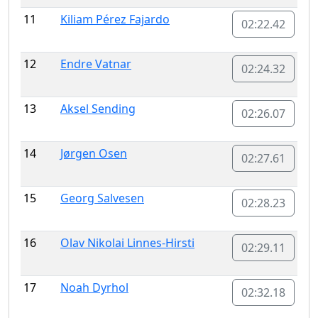
11
Kiliam Pérez Fajardo
02:22.42
12
Endre Vatnar
02:24.32
13
Aksel Sending
02:26.07
14
Jørgen Osen
02:27.61
15
Georg Salvesen
02:28.23
16
Olav Nikolai Linnes-Hirsti
02:29.11
17
Noah Dyrhol
02:32.18