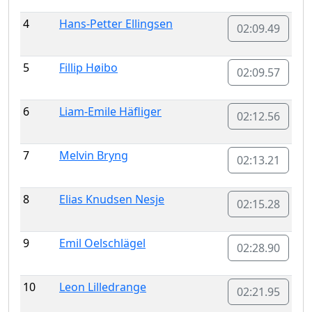
4
Hans-Petter Ellingsen
02:09.49
5
Fillip Høibo
02:09.57
6
Liam-Emile Häfliger
02:12.56
7
Melvin Bryng
02:13.21
8
Elias Knudsen Nesje
02:15.28
9
Emil Oelschlägel
02:28.90
10
Leon Lilledrange
02:21.95