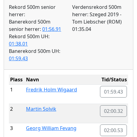
Rekord 500m senior
Verdensrekord 500m
herrer:
herrer: Szeged 2019 -
Banerekord 500m
Tom Liebscher (ROM)
senior herrer:
01:56.91
01:35.04
Rekord 500m UH:
01:38.01
Banerekord 500m UH:
01:59.43
Plass
Navn
Tid/Status
1
Fredrik Holm Wigaard
01:59.43
2
Martin Solvik
02:00.32
3
Georg William Fevang
02:00.53