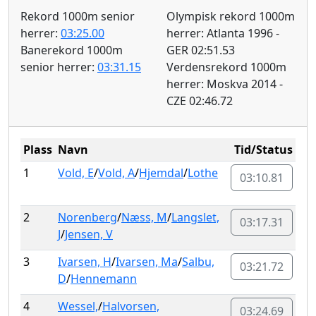
Rekord 1000m senior
Olympisk rekord 1000m
herrer:
03:25.00
herrer: Atlanta 1996 -
Banerekord 1000m
GER 02:51.53
senior herrer:
03:31.15
Verdensrekord 1000m
herrer: Moskva 2014 -
CZE 02:46.72
Plass
Navn
Tid/Status
1
Vold, E
/
Vold, A
/
Hjemdal
/
Lothe
03:10.81
2
Norenberg
/
Næss, M
/
Langslet,
03:17.31
J
/
Jensen, V
3
Ivarsen, H
/
Ivarsen, Ma
/
Salbu,
03:21.72
D
/
Hennemann
4
Wessel,
/
Halvorsen,
03:24.69