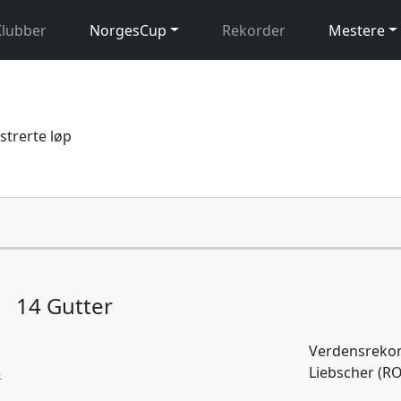
Klubber
NorgesCup
Rekorder
Mestere
istrerte løp
14 Gutter
Verdensrekor
5
Liebscher (R