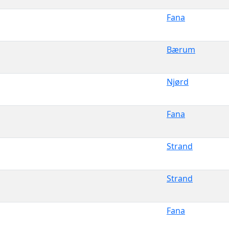
Fana
Bærum
Njørd
Fana
Strand
Strand
Fana