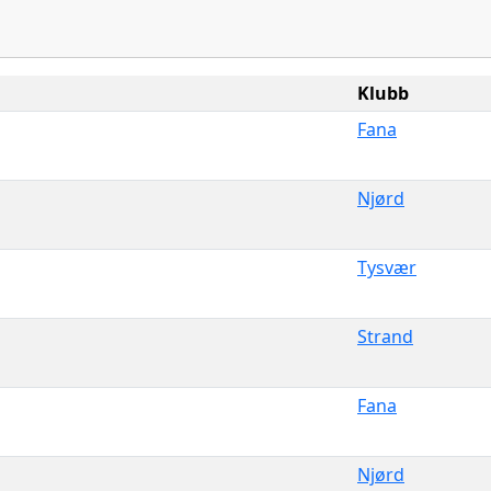
Klubb
Fana
Njørd
Tysvær
Strand
Fana
Njørd