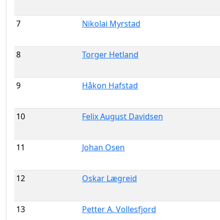
7
Nikolai Myrstad
8
Torger Hetland
9
Håkon Hafstad
10
Felix August Davidsen
11
Johan Osen
12
Oskar Lægreid
13
Petter A. Vollesfjord