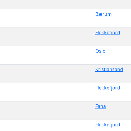
Bærum
Flekkefjord
Oslo
Kristiansand
Flekkefjord
Fana
Flekkefjord