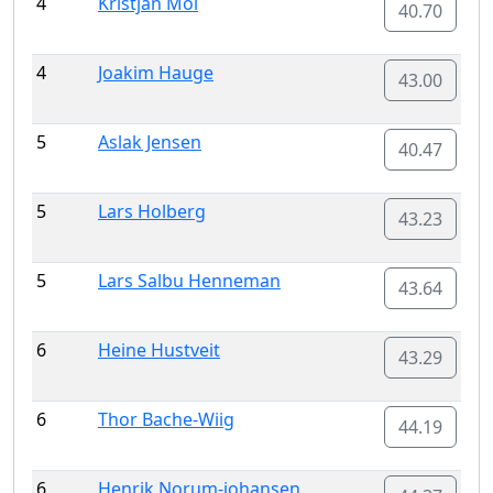
4
Kristjan Moi
40.70
4
Joakim Hauge
43.00
5
Aslak Jensen
40.47
5
Lars Holberg
43.23
5
Lars Salbu Henneman
43.64
6
Heine Hustveit
43.29
6
Thor Bache-Wiig
44.19
6
Henrik Norum-johansen