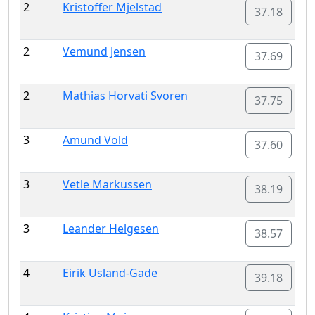
2
Kristoffer Mjelstad
37.18
2
Vemund Jensen
37.69
2
Mathias Horvati Svoren
37.75
3
Amund Vold
37.60
3
Vetle Markussen
38.19
3
Leander Helgesen
38.57
4
Eirik Usland-Gade
39.18