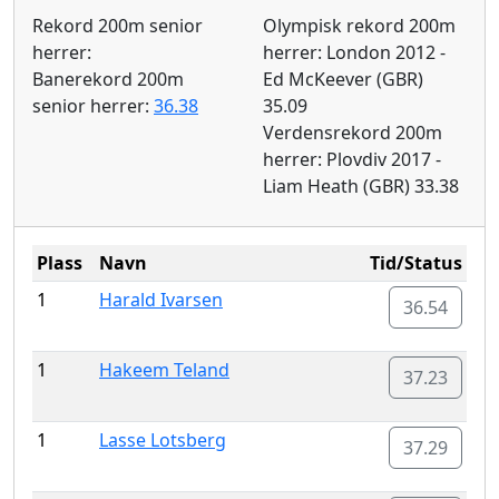
Rekord 200m senior
Olympisk rekord 200m
herrer:
herrer: London 2012 -
Banerekord 200m
Ed McKeever (GBR)
senior herrer:
36.38
35.09
Verdensrekord 200m
herrer: Plovdiv 2017 -
Liam Heath (GBR) 33.38
Plass
Navn
Tid/Status
1
Harald Ivarsen
36.54
1
Hakeem Teland
37.23
1
Lasse Lotsberg
37.29